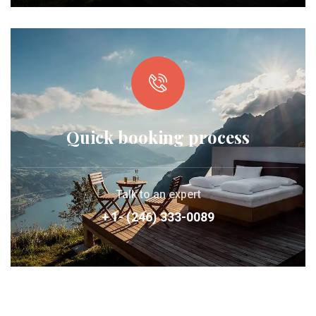
Quick booking process
Talk to an expert
+ 1- (246) 333-0089