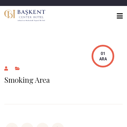
01
ARA
Smoking Area