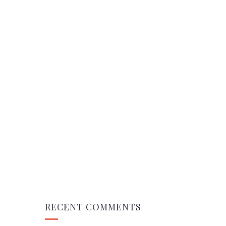
R
T
S
I
N
T
H
E
W
O
R
L
D
RECENT COMMENTS