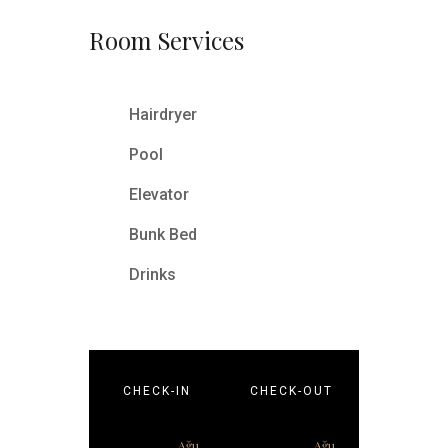
Room
Services
Hairdryer
Pool
Elevator
Bunk Bed
Drinks
Ara
A
CHECK-IN
CHECK-OUT
RECENT
Ağu
Ağu