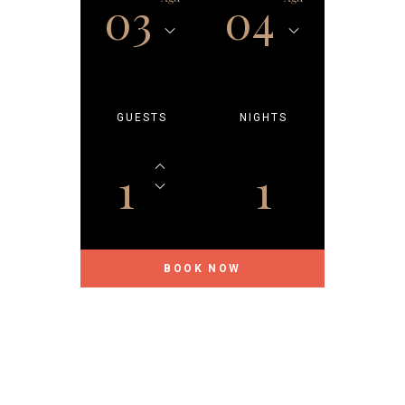
03
04
POSTS
H
E
GUESTS
NIGHTS
L
L
O
1
1
W
O
R
L
D
!
T
H