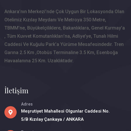
Ankara’nın Merkezi’nde Çok Uygun Bir Lokasyonda Olan
Otelimiz Kızılay Meydanı Ve Metroya 350 Metre,
TBMM’ne, Büyükelçiliklere, Bakanlıklara, Genel Kurmay’a
, Tüm Kuvvet Komutanlıkları’na, Adliye’ye, Tunalı Hilmi
Caddesi Ve Kuğulu Park’a Yürüme Mesafesindedir. Tren
Garına 2.5 Km ,Otobüs Terminaline 3.5 Km, Esenboğa
Havaalanına 25 Km. Uzaklıktadır.
İletişim
Adres
Meşrutiyet Mahallesi Olgunlar Caddesi No.
5/B Kızılay Çankaya / ANKARA