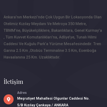
Ankara’nın Merkezi’nde Çok Uygun Bir Lokasyonda Olan
Otelimiz Kızılay Meydanı Ve Metroya 350 Metre,
TBMM’ne, Büyükelçiliklere, Bakanlıklara, Genel Kurmay’a
, Tüm Kuvvet Komutanlıkları’na, Adliye’ye, Tunalı Hilmi
Caddesi Ve Kuğulu Park’a Yürüme Mesafesindedir. Tren
Garına 2.5 Km ,Otobüs Terminaline 3.5 Km, Esenboğa
Havaalanına 25 Km. Uzaklıktadır.
İletişim
Adres
Meşrutiyet Mahallesi Olgunlar Caddesi No.
5/B Kızılay Çankaya / ANKARA