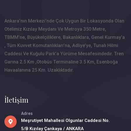
Ankara’nın Merkezi’nde Çok Uygun Bir Lokasyonda Olan
Otelimiz Kızılay Meydanı Ve Metroya 350 Metre,
TBMM’ne, Büyükelçiliklere, Bakanlıklara, Genel Kurmay’a
, Tüm Kuvvet Komutanlıkları’na, Adliye’ye, Tunalı Hilmi
Caddesi Ve Kuğulu Park’a Yürüme Mesafesindedir. Tren
Garına 2.5 Km ,Otobüs Terminaline 3.5 Km, Esenboğa
Havaalanına 25 Km. Uzaklıktadır.
İletişim
Adres
Meşrutiyet Mahallesi Olgunlar Caddesi No.
5/B Kızılay Çankaya / ANKARA