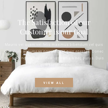
The Satisfaction of our
Customer is our Goal
Mauris vel quam vel felis maximus bibendum vel quis
erat. Duis accumsan posuere est quis egestas. Donec
nec odio non tellus convallis mattis a nec purus. Duis
quis tortor elit.
VIEW ALL