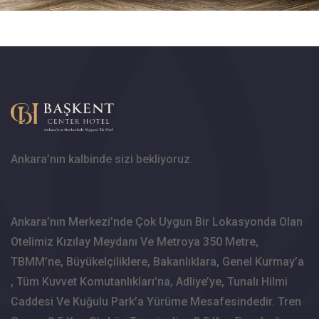
Ankara’nın kalbinde sizi bekliyoruz.
Ankara’nın Merkezi’nde Çok Uygun Bir Lokasyonda Olan
Otelimiz Kızılay Meydanı Ve Metroya 350 Metre,
TBMM’ne, Büyükelçiliklere, Bakanlıklara, Genel Kurmay’a
, Tüm Kuvvet Komutanlıkları’na, Adliye’ye, Tunalı Hilmi
Caddesi Ve Kuğulu Park’a Yürüme Mesafesindedir. Tren