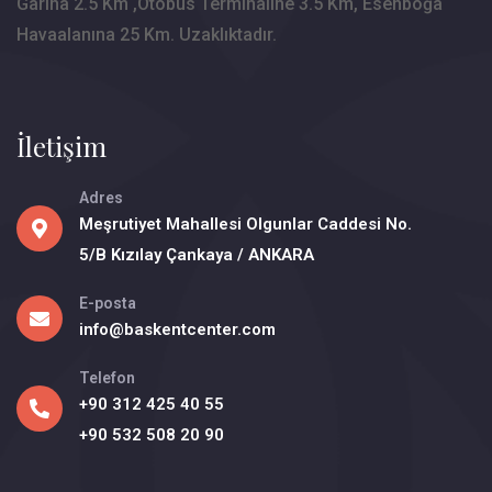
Garına 2.5 Km ,Otobüs Terminaline 3.5 Km, Esenboğa
Havaalanına 25 Km. Uzaklıktadır.
İletişim
Adres
Meşrutiyet Mahallesi Olgunlar Caddesi No.
5/B Kızılay Çankaya / ANKARA
E-posta
info@baskentcenter.com
Telefon
+90 312 425 40 55
+90 532 508 20 90